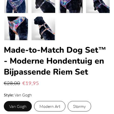
Made-to-Match Dog Set™
- Moderne Hondentuig en
Bijpassende Riem Set
€28,00
€19,95
Style
Van Gogh
Van Gogh
Modern Art
Stormy